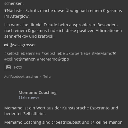
schenken.
❣️Nächster Schritt, mache diese Übung nach einem 0rgasmus
im Afterglow.
Ich wünsche dir viel Freude beim ausprobieren. Besonders
nach einem 0rgasmus finde ich diese positiven Affirmationen
sehr effektiv und kraftvoll.
📸 @sasagrosser
#selbstliebelernen
#selbstliebe
#körperliebe
#MeMamo
🌸
#celine
🌸manon
#MeMamo
🌸tipp
Foto
Auf Facebook ansehen
·
Teilen
Memamo Coaching
3 Jahre zuvor
Memamo ist ein Wort aus der Kunstsprache Esperanto und
bedeutet ‘Selbstliebe’.
Memamo Coaching sind @beatrice.bast und @_celine_manon