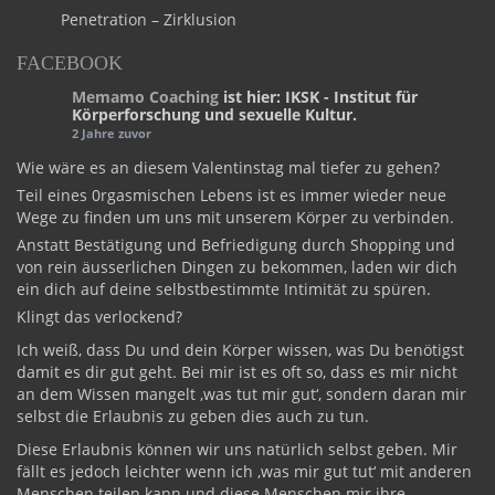
Penetration – Zirklusion
FACEBOOK
Memamo Coaching
ist hier: IKSK - Institut für
Körperforschung und sexuelle Kultur.
2 Jahre zuvor
Wie wäre es an diesem Valentinstag mal tiefer zu gehen?
Teil eines 0rgasmischen Lebens ist es immer wieder neue
Wege zu finden um uns mit unserem Körper zu verbinden.
Anstatt Bestätigung und Befriedigung durch Shopping und
von rein äusserlichen Dingen zu bekommen, laden wir dich
ein dich auf deine selbstbestimmte Intimität zu spüren.
Klingt das verlockend?
Ich weiß, dass Du und dein Körper wissen, was Du benötigst
damit es dir gut geht. Bei mir ist es oft so, dass es mir nicht
an dem Wissen mangelt ‚was tut mir gut‘, sondern daran mir
selbst die Erlaubnis zu geben dies auch zu tun.
Diese Erlaubnis können wir uns natürlich selbst geben. Mir
fällt es jedoch leichter wenn ich ‚was mir gut tut‘ mit anderen
Menschen teilen kann und diese Menschen mir ihre