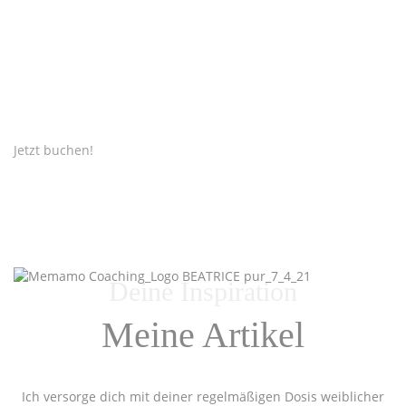
Wir freuen uns darauf, dich auch weiterhin in
Virtual Bodysex
dabei zu unterstützen, in Kontakt mit deinem Körper und
deiner Sexualität zu treten und in
Virtual Sexual Revelation
deine Gedanken und Gefühle zu erforschen.
Worauf wartest du? Entfessle deine weibliche Sexualität!
Jetzt buchen!
Deine Inspiration
Meine Artikel
Ich versorge dich mit deiner regelmäßigen Dosis weiblicher