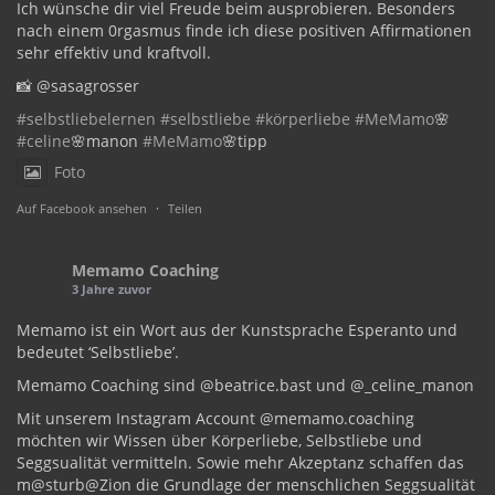
Ich wünsche dir viel Freude beim ausprobieren. Besonders
nach einem 0rgasmus finde ich diese positiven Affirmationen
sehr effektiv und kraftvoll.
📸 @sasagrosser
#selbstliebelernen
#selbstliebe
#körperliebe
#MeMamo
🌸
#celine
🌸manon
#MeMamo
🌸tipp
Foto
Auf Facebook ansehen
·
Teilen
Memamo Coaching
3 Jahre zuvor
Memamo ist ein Wort aus der Kunstsprache Esperanto und
bedeutet ‘Selbstliebe’.
Memamo Coaching sind @beatrice.bast und @_celine_manon
Mit unserem Instagram Account @memamo.coaching
möchten wir Wissen über Körperliebe, Selbstliebe und
Seggsualität vermitteln. Sowie mehr Akzeptanz schaffen das
m@sturb@Zion die Grundlage der menschlichen Seggsualität