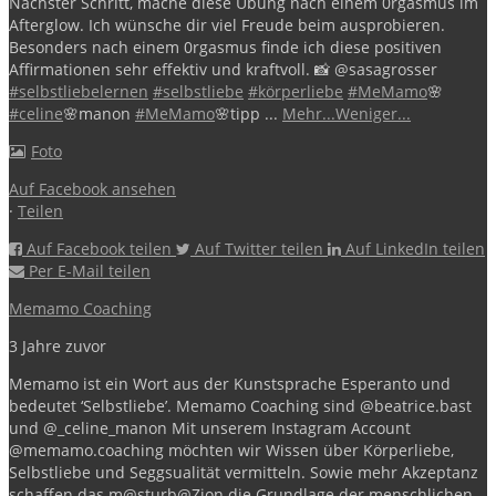
Nächster Schritt, mache diese Übung nach einem 0rgasmus im
Afterglow.
Ich wünsche dir viel Freude beim ausprobieren.
Besonders nach einem 0rgasmus finde ich diese positiven
Affirmationen sehr effektiv und kraftvoll.
📸 @sasagrosser
#selbstliebelernen
#selbstliebe
#körperliebe
#MeMamo
🌸
#celine
🌸manon
#MeMamo
🌸tipp
...
Mehr...
Weniger...
Foto
Auf Facebook ansehen
·
Teilen
Auf Facebook teilen
Auf Twitter teilen
Auf LinkedIn teilen
Per E-Mail teilen
Memamo Coaching
3 Jahre zuvor
Memamo ist ein Wort aus der Kunstsprache Esperanto und
bedeutet ‘Selbstliebe’.
Memamo Coaching sind @beatrice.bast
und @_celine_manon
Mit unserem Instagram Account
@memamo.coaching möchten wir Wissen über Körperliebe,
Selbstliebe und Seggsualität vermitteln. Sowie mehr Akzeptanz
schaffen das m@sturb@Zion die Grundlage der menschlichen