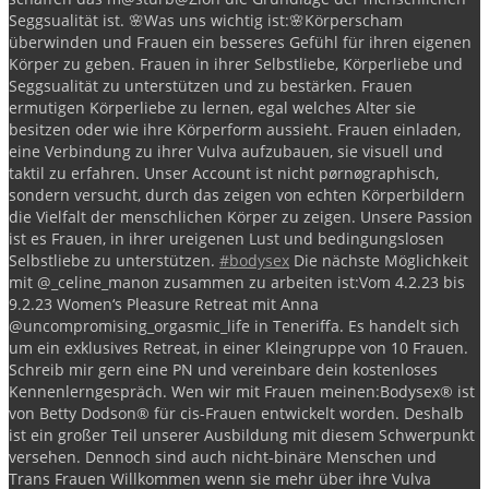
Seggsualität ist.
🌸Was uns wichtig ist:🌸
Körperscham
überwinden und Frauen ein besseres Gefühl für ihren eigenen
Körper zu geben.
Frauen in ihrer Selbstliebe, Körperliebe und
Seggsualität zu unterstützen und zu bestärken.
Frauen
ermutigen Körperliebe zu lernen, egal welches Alter sie
besitzen oder wie ihre Körperform aussieht.
Frauen einladen,
eine Verbindung zu ihrer Vulva aufzubauen, sie visuell und
taktil zu erfahren.
Unser Account ist nicht pørnøgraphisch,
sondern versucht, durch das zeigen von echten Körperbildern
die Vielfalt der menschlichen Körper zu zeigen.
Unsere Passion
ist es Frauen, in ihrer ureigenen Lust und bedingungslosen
Selbstliebe zu unterstützen.
#bodysex
Die nächste Möglichkeit
mit @_celine_manon zusammen zu arbeiten ist:
Vom 4.2.23 bis
9.2.23 Women‘s Pleasure Retreat mit Anna
@uncompromising_orgasmic_life in Teneriffa.
Es handelt sich
um ein exklusives Retreat, in einer Kleingruppe von 10 Frauen.
Schreib mir gern eine PN und vereinbare dein kostenloses
Kennenlerngespräch.
Wen wir mit Frauen meinen:
Bodysex®️ ist
von Betty Dodson®️ für cis-Frauen entwickelt worden.
Deshalb
ist ein großer Teil unserer Ausbildung mit diesem Schwerpunkt
versehen. Dennoch sind auch nicht-binäre Menschen und
Trans Frauen Willkommen wenn sie mehr über ihre Vulva