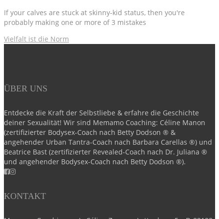
If your calves are stuck at skinny-kid status, then you're
probably making one or more of 3 mistakes
Vielfalt ist die Norm
ÜBER UNS
Entdecke die Kraft der Selbstliebe & erfahre die Geschichte
deiner Sexualität! Wir sind Memamo Coaching: Céline Manon
(zertifizierter Bodysex-Coach nach Betty Dodson ® &
angehender Urban Tantra-Coach nach Barbara Carellas ®) und
Beatrice Bast (zertifizierter Revealed-Coach nach Dr. Juliana ®
und angehender Bodysex-Coach nach Betty Dodson ®).
KONTAKT