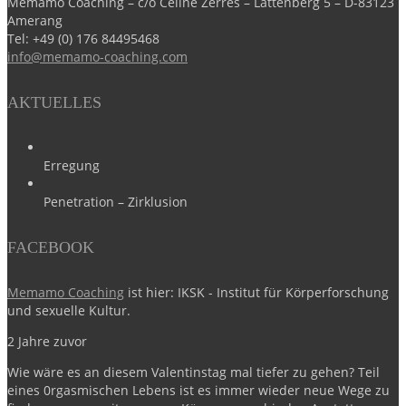
Memamo Coaching – c/o Céline Zerres – Lattenberg 5 – D-83123
Amerang
Tel:
+49 (0) 176 84495468
info@memamo-coaching.com
AKTUELLES
Erregung
Penetration – Zirklusion
FACEBOOK
Memamo Coaching
ist hier: IKSK - Institut für Körperforschung
und sexuelle Kultur.
2 Jahre zuvor
Wie wäre es an diesem Valentinstag mal tiefer zu gehen?
Teil
eines 0rgasmischen Lebens ist es immer wieder neue Wege zu