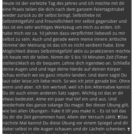
Heute ist der vorletzte Tag des Jahres und ich möchte mit dir
eine Praxis teilen die dich nach dem ganzem Feiertagstrubel
wieder zurück zu dir selbst bringt.
Selbstliebe ist
Selbstmitgefühl und Freundlichkeit mir selbst gegenüber und
das ist ein sehr wichtiges Werkzeug um mich zu erden.
Ich
habe mich vor ca. 10 Jahren dazu verpflichtet liebevoll zu mir
selbst zu sein.
Auch und gerade wenn meine innere ‚kritische
Stimme‘ der Meinung ist das ich es nicht verdient habe.
Eine
Möglichkeit dieses Selbstmitgefühl aktiv zu praktizieren möchte
ich heute mit dir teilen.
Nimm dir 5 bis 10 Minuten Zeit (Timer
stellen):
Mach es dir bequem.
Lehne dich irgendwo an.
Schließe
deine Augen und und lege deine Hände auf deinen Körper.
Schau einfach wo sie ganz intuitiv landen.
Und dann sagst Du
laut oder leise:
‚Ich liebe mich. So wie ich jetzt gerade bin. Ohne
wenn und aber. Ich bin wertvoll, weil ich bin.‘
Alternative kannst
Du dir auch einen anderen Satz sagen. Wichtig ist das er dir
etwas bedeutet.
Atme ein paar mal tief ein und aus.
Und
wiederhole das ganze solange Du magst.
Bei dieser Übung gilt,
wie bei allen Übungen:
- Fake it till you make it.
- Es ist toll das
Du dir die Zeit genommen hast. Allein der Versuch zählt.
❣️Das
nächste Mal kannst Du diese Übung vor einem Spiegel und dir
dabei selbst in die Augen schauen und dir Lächeln schenken.
❣️