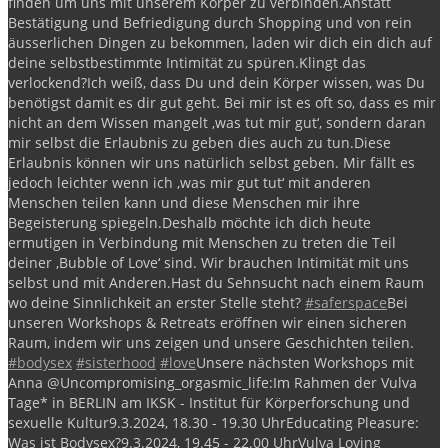
finden um uns mit unserem Körper zu verbinden.
Anstatt
Bestätigung und Befriedigung durch Shopping und von rein
äusserlichen Dingen zu bekommen, laden wir dich ein dich auf
deine selbstbestimmte Intimität zu spüren.
Klingt das
verlockend?
Ich weiß, dass Du und dein Körper wissen, was Du
benötigst damit es dir gut geht. Bei mir ist es oft so, dass es mir
nicht an dem Wissen mangelt ‚was tut mir gut‘, sondern daran
mir selbst die Erlaubnis zu geben dies auch zu tun.
Diese
Erlaubnis können wir uns natürlich selbst geben. Mir fällt es
jedoch leichter wenn ich ‚was mir gut tut‘ mit anderen
Menschen teilen kann und diese Menschen mir ihre
Begeisterung spiegeln.
Deshalb möchte ich dich heute
ermutigen in Verbindung mit Menschen zu treten die Teil
deiner ‚Bubble of Love‘ sind. Wir brauchen Intimität mit uns
selbst und mit Anderen.
Hast du Sehnsucht nach einem Raum
wo deine Sinnlichkeit an erster Stelle steht?
#saferspace
Bei
unseren Workshops & Retreats eröffnen wir einen sicheren
Raum, indem wir uns zeigen und unsere Geschichten teilen.
#bodysex
#sisterhood
#love
Unsere nächsten Workshops mit
Anna @Uncompromising_orgasmic_life:
Im Rahmen der Vulva
Tage* in BERLIN am IKSK - Institut für Körperforschung und
sexuelle Kultur
9.3.2024, 18.30 - 19.30 Uhr
Educating Pleasure:
Was ist Bodysex?
9.3.2024, 19.45 - 22.00 Uhr
Vulva Loving