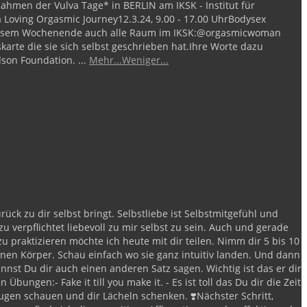
ahmen der Vulva Tage* in BERLIN am IKSK - Institut für
a Loving Orgasmic Journey
12.3.24, 9.00 - 17.00 Uhr
Bodysex
iesem Wochenende auch alle Raum im IKSK:
@orgasmicwoman
skarte die sie sich selbst geschrieben hat.
Ihre Worte dazu
dson Foundation.
...
Mehr...
Weniger...
rück zu dir selbst bringt.
Selbstliebe ist Selbstmitgefühl und
u verpflichtet liebevoll zu mir selbst zu sein.
Auch und gerade
zu praktizieren möchte ich heute mit dir teilen.
Nimm dir 5 bis 10
en Körper. Schau einfach wo sie ganz intuitiv landen.
Und dann
annst Du dir auch einen anderen Satz sagen. Wichtig ist das er dir
len Übungen:
- Fake it till you make it.
- Es ist toll das Du dir die Zeit
 Augen schauen und dir Lächeln schenken.
❣️Nächster Schritt,