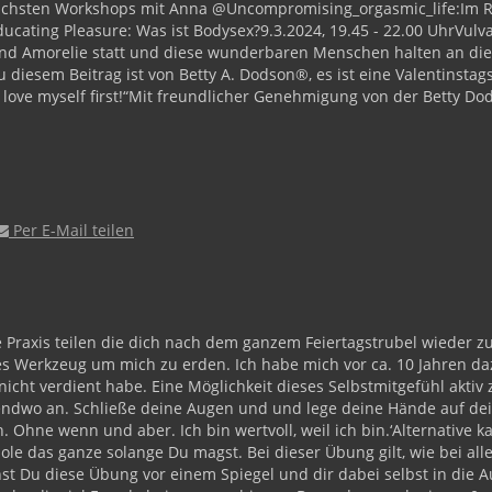
chsten Workshops mit Anna @Uncompromising_orgasmic_life:
Im R
ducating Pleasure: Was ist Bodysex?
9.3.2024, 19.45 - 22.00 Uhr
Vulv
a und Amorelie statt und diese wunderbaren Menschen halten an d
u diesem Beitrag ist von Betty A. Dodson®️, es ist eine Valentinstag
love myself first!“
Mit freundlicher Genehmigung von der Betty Do
Per E-Mail teilen
e Praxis teilen die dich nach dem ganzem Feiertagstrubel wieder zu
iges Werkzeug um mich zu erden.
Ich habe mich vor ca. 10 Jahren daz
 nicht verdient habe.
Eine Möglichkeit dieses Selbstmitgefühl aktiv 
gendwo an.
Schließe deine Augen und und lege deine Hände auf dein
in. Ohne wenn und aber. Ich bin wertvoll, weil ich bin.‘
Alternative k
ole das ganze solange Du magst.
Bei dieser Übung gilt, wie bei al
nst Du diese Übung vor einem Spiegel und dir dabei selbst in die