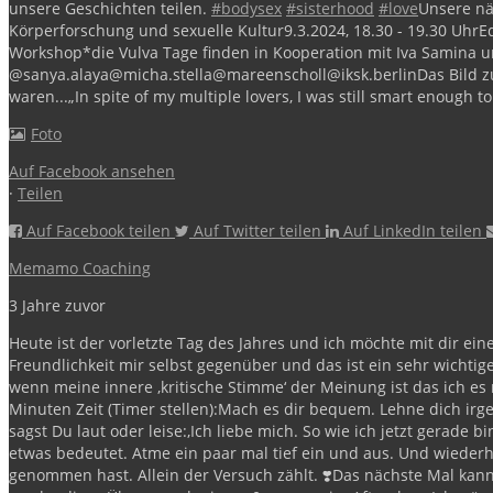
unsere Geschichten teilen.
#bodysex
#sisterhood
#love
Unsere nä
Körperforschung und sexuelle Kultur
9.3.2024, 18.30 - 19.30 Uhr
E
Workshop
*die Vulva Tage finden in Kooperation mit Iva Samin
@sanya.alaya
@micha.stella
@mareenscholl
@iksk.berlin
Das Bild z
waren...
„In spite of my multiple lovers, I was still smart enough to 
Foto
Auf Facebook ansehen
·
Teilen
Auf Facebook teilen
Auf Twitter teilen
Auf LinkedIn teilen
Memamo Coaching
3 Jahre zuvor
Heute ist der vorletzte Tag des Jahres und ich möchte mit dir ein
Freundlichkeit mir selbst gegenüber und das ist ein sehr wicht
wenn meine innere ‚kritische Stimme‘ der Meinung ist das ich es
Minuten Zeit (Timer stellen):
Mach es dir bequem.
Lehne dich ir
sagst Du laut oder leise:
‚Ich liebe mich. So wie ich jetzt gerade b
etwas bedeutet.
Atme ein paar mal tief ein und aus.
Und wiederh
genommen hast. Allein der Versuch zählt.
❣️Das nächste Mal kan