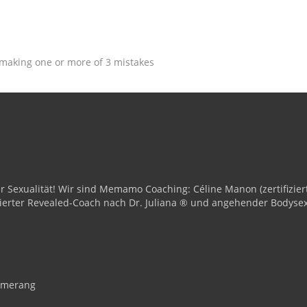
y making one or more of 3 mistakes
iner Sexualität! Wir sind Memamo Coaching: Céline Manon (zertifi
fizierter Revealed-Coach nach Dr. Juliana ® und angehender Bodyse
 Amerang