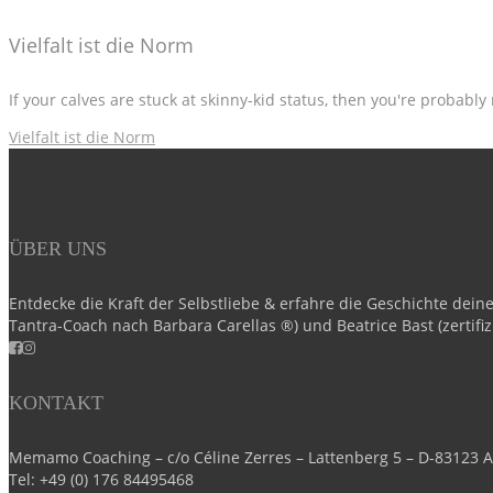
Vielfalt ist die Norm
If your calves are stuck at skinny-kid status, then you're probabl
Vielfalt ist die Norm
ÜBER UNS
Entdecke die Kraft der Selbstliebe & erfahre die Geschichte de
Tantra-Coach nach Barbara Carellas ®) und Beatrice Bast (zerti
KONTAKT
Memamo Coaching – c/o Céline Zerres – Lattenberg 5 – D-83123
Tel:
+49 (0) 176 84495468