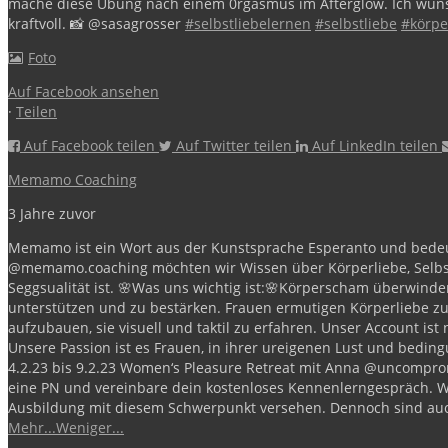
mache diese Übung nach einem 0rgasmus im Afterglow.
Ich wüns
kraftvoll.
📸 @sasagrosser
#selbstliebelernen
#selbstliebe
#körpe
Foto
Auf Facebook ansehen
·
Teilen
Auf Facebook teilen
Auf Twitter teilen
Auf LinkedIn teilen
Memamo Coaching
3 Jahre zuvor
Memamo ist ein Wort aus der Kunstsprache Esperanto und bedeut
@memamo.coaching möchten wir Wissen über Körperliebe, Selbst
Seggsualität ist.
🌸Was uns wichtig ist:🌸
Körperscham überwinden 
unterstützen und zu bestärken.
Frauen ermutigen Körperliebe zu 
aufzubauen, sie visuell und taktil zu erfahren.
Unser Account ist 
Unsere Passion ist es Frauen, in ihrer ureigenen Lust und bedin
4.2.23 bis 9.2.23 Women‘s Pleasure Retreat mit Anna @uncomprom
eine PN und vereinbare dein kostenloses Kennenlerngespräch.
W
Ausbildung mit diesem Schwerpunkt versehen. Dennoch sind auc
Mehr...
Weniger...