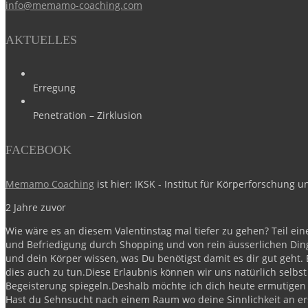
info@memamo-coaching.com
AKTUELLES
Erregung
Penetration – Zirklusion
FACEBOOK
Memamo Coaching
ist hier: IKSK - Institut für Körperforschung u
2 Jahre zuvor
Wie wäre es an diesem Valentinstag mal tiefer zu gehen?
Teil ei
und Befriedigung durch Shopping und von rein äusserlichen Ding
und dein Körper wissen, was Du benötigst damit es dir gut geht. B
dies auch zu tun.
Diese Erlaubnis können wir uns natürlich selbst
Begeisterung spiegeln.
Deshalb möchte ich dich heute ermutigen i
Hast du Sehnsucht nach einem Raum wo deine Sinnlichkeit an ers