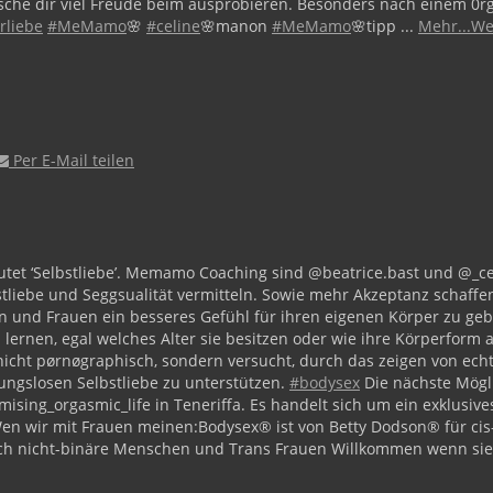
che dir viel Freude beim ausprobieren. Besonders nach einem 0rga
rliebe
#MeMamo
🌸
#celine
🌸manon
#MeMamo
🌸tipp
...
Mehr...
We
Per E-Mail teilen
et ‘Selbstliebe’.
Memamo Coaching sind @beatrice.bast und @_c
liebe und Seggsualität vermitteln. Sowie mehr Akzeptanz schaf
und Frauen ein besseres Gefühl für ihren eigenen Körper zu ge
lernen, egal welches Alter sie besitzen oder wie ihre Körperform 
nicht pørnøgraphisch, sondern versucht, durch das zeigen von echt
gungslosen Selbstliebe zu unterstützen.
#bodysex
Die nächste Mögl
ising_orgasmic_life in Teneriffa.
Es handelt sich um ein exklusive
en wir mit Frauen meinen:
Bodysex®️ ist von Betty Dodson®️ für ci
h nicht-binäre Menschen und Trans Frauen Willkommen wenn sie 