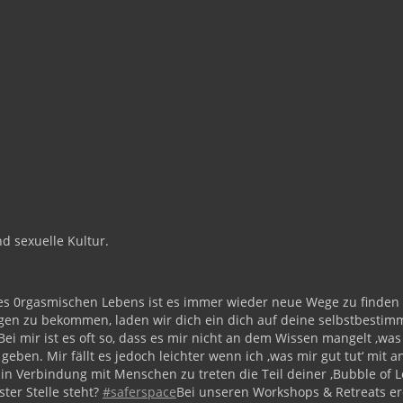
nd sexuelle Kultur.
nes 0rgasmischen Lebens ist es immer wieder neue Wege zu finde
en zu bekommen, laden wir dich ein dich auf deine selbstbestimmt
ei mir ist es oft so, dass es mir nicht an dem Wissen mangelt ‚was
 geben. Mir fällt es jedoch leichter wenn ich ‚was mir gut tut‘ m
n Verbindung mit Menschen zu treten die Teil deiner ‚Bubble of Lo
ter Stelle steht?
#saferspace
Bei unseren Workshops & Retreats er