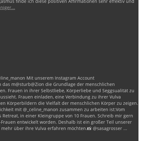
smus finde ich diese positiven Affirmationen sehr effektiv und
niger...
eline_manon
Mit unserem Instagram Account
fen das m@sturb@Zion die Grundlage der menschlichen
ben.
Frauen in ihrer Selbstliebe, Körperliebe und Seggsualität zu
aussieht.
Frauen einladen, eine Verbindung zu ihrer Vulva
en Körperbildern die Vielfalt der menschlichen Körper zu zeigen.
ichkeit mit @_celine_manon zusammen zu arbeiten ist:
Vom
s Retreat, in einer Kleingruppe von 10 Frauen. Schreib mir gern
s-Frauen entwickelt worden.
Deshalb ist ein großer Teil unserer
mehr über ihre Vulva erfahren möchten.
📸 @sasagrosser
...