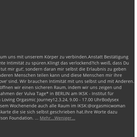
n um uns mit unserem Körper zu verbinden.
Anstatt Bestätigung
e Intimität zu spüren.
Klingt das verlockend?
Ich weiß, dass Du
 tut mir gut‘, sondern daran mir selbst die Erlaubnis zu geben
it anderen Menschen teilen kann und diese Menschen mir ihre
ve‘ sind. Wir brauchen Intimität mit uns selbst und mit Anderen.
öffnen wir einen sicheren Raum, indem wir uns zeigen und
ahmen der Vulva Tage* in BERLIN am IKSK - Institut für
a Loving Orgasmic Journey
12.3.24, 9.00 - 17.00 Uhr
Bodysex
iesem Wochenende auch alle Raum im IKSK:
@orgasmicwoman
skarte die sie sich selbst geschrieben hat.
Ihre Worte dazu
dson Foundation.
...
Mehr...
Weniger...