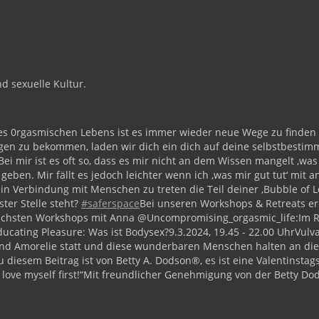
nd sexuelle Kultur.
nes 0rgasmischen Lebens ist es immer wieder neue Wege zu finde
en zu bekommen, laden wir dich ein dich auf deine selbstbestimmt
ei mir ist es oft so, dass es mir nicht an dem Wissen mangelt ‚was
 geben. Mir fällt es jedoch leichter wenn ich ‚was mir gut tut‘ m
n Verbindung mit Menschen zu treten die Teil deiner ‚Bubble of Lo
ter Stelle steht?
#saferspace
Bei unseren Workshops & Retreats er
chsten Workshops mit Anna @Uncompromising_orgasmic_life:
Im R
ducating Pleasure: Was ist Bodysex?
9.3.2024, 19.45 - 22.00 Uhr
Vulv
a und Amorelie statt und diese wunderbaren Menschen halten an d
u diesem Beitrag ist von Betty A. Dodson®️, es ist eine Valentinstag
love myself first!“
Mit freundlicher Genehmigung von der Betty Do