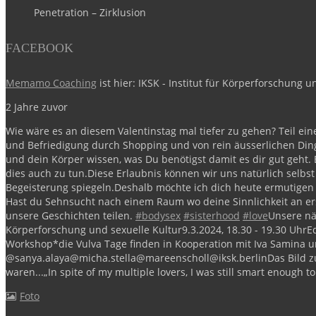
Penetration – Zirklusion
FACEBOOK
Memamo Coaching
ist hier: IKSK - Institut für Körperforschung u
2 Jahre zuvor
Wie wäre es an diesem Valentinstag mal tiefer zu gehen?
Teil ei
und Befriedigung durch Shopping und von rein äusserlichen Ding
und dein Körper wissen, was Du benötigst damit es dir gut geht. B
dies auch zu tun.
Diese Erlaubnis können wir uns natürlich selbst
Begeisterung spiegeln.
Deshalb möchte ich dich heute ermutigen i
Hast du Sehnsucht nach einem Raum wo deine Sinnlichkeit an ers
unsere Geschichten teilen.
#bodysex
#sisterhood
#love
Unsere nä
Körperforschung und sexuelle Kultur
9.3.2024, 18.30 - 19.30 Uhr
E
Workshop
*die Vulva Tage finden in Kooperation mit Iva Samin
@sanya.alaya
@micha.stella
@mareenscholl
@iksk.berlin
Das Bild z
waren...
„In spite of my multiple lovers, I was still smart enough to 
Foto