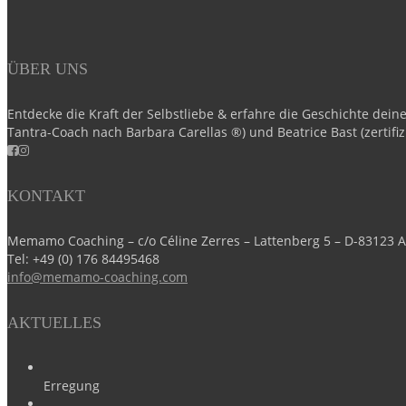
ÜBER UNS
Entdecke die Kraft der Selbstliebe & erfahre die Geschichte de
Tantra-Coach nach Barbara Carellas ®) und Beatrice Bast (zerti
KONTAKT
Memamo Coaching – c/o Céline Zerres – Lattenberg 5 – D-83123
Tel:
+49 (0) 176 84495468
info@memamo-coaching.com
AKTUELLES
Erregung