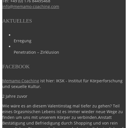
Tel:
+49 (0) 176 84495468
info@memamo-coaching.com
AKTUELLES
Erregung
Penetration – Zirklusion
FACEBOOK
Memamo Coaching
ist hier: IKSK - Institut für Körperforschung
und sexuelle Kultur.
2 Jahre zuvor
Wie wäre es an diesem Valentinstag mal tiefer zu gehen?
Teil
eines 0rgasmischen Lebens ist es immer wieder neue Wege zu
finden um uns mit unserem Körper zu verbinden.
Anstatt
Bestätigung und Befriedigung durch Shopping und von rein