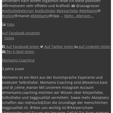
Besonders nach einem 0rgasmus finde ich diese positiven
Affirmationen sehr effektiv und kraftvoll.
📸 @sasagrosser
#selbstliebelernen
#selbstliebe
#körperliebe
#MeMamo
🌸
#celine
🌸manon
#MeMamo
🌸tipp
...
Mehr...
Weniger...
Foto
Auf Facebook ansehen
·
Teilen
Auf Facebook teilen
Auf Twitter teilen
Auf LinkedIn teilen
Per E-Mail teilen
Memamo Coaching
3 Jahre zuvor
Memamo ist ein Wort aus der Kunstsprache Esperanto und
bedeutet ‘Selbstliebe’.
Memamo Coaching sind @beatrice.bast
und @_celine_manon
Mit unserem Instagram Account
@memamo.coaching möchten wir Wissen über Körperliebe,
Selbstliebe und Seggsualität vermitteln. Sowie mehr Akzeptanz
schaffen das m@sturb@Zion die Grundlage der menschlichen
Seggsualität ist.
🌸Was uns wichtig ist:🌸
Körperscham
überwinden und Frauen ein besseres Gefühl für ihren eigenen