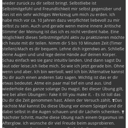
wieder zurück zu dir selbst bringt.
Selbstliebe ist
Selbstmitgefühl und Freundlichkeit mir selbst gegenüber und
das ist ein sehr wichtiges Werkzeug um mich zu erden.
Ich
habe mich vor ca. 10 Jahren dazu verpflichtet liebevoll zu mir
selbst zu sein.
Auch und gerade wenn meine innere ‚kritische
Stimme‘ der Meinung ist das ich es nicht verdient habe.
Eine
Möglichkeit dieses Selbstmitgefühl aktiv zu praktizieren möchte
ich heute mit dir teilen.
Nimm dir 5 bis 10 Minuten Zeit (Timer
stellen):
Mach es dir bequem.
Lehne dich irgendwo an.
Schließe
deine Augen und und lege deine Hände auf deinen Körper.
Schau einfach wo sie ganz intuitiv landen.
Und dann sagst Du
laut oder leise:
‚Ich liebe mich. So wie ich jetzt gerade bin. Ohne
wenn und aber. Ich bin wertvoll, weil ich bin.‘
Alternative kannst
Du dir auch einen anderen Satz sagen. Wichtig ist das er dir
etwas bedeutet.
Atme ein paar mal tief ein und aus.
Und
wiederhole das ganze solange Du magst.
Bei dieser Übung gilt,
wie bei allen Übungen:
- Fake it till you make it.
- Es ist toll das
Du dir die Zeit genommen hast. Allein der Versuch zählt.
❣️Das
nächste Mal kannst Du diese Übung vor einem Spiegel und dir
dabei selbst in die Augen schauen und dir Lächeln schenken.
❣️
Nächster Schritt, mache diese Übung nach einem 0rgasmus im
Afterglow.
Ich wünsche dir viel Freude beim ausprobieren.