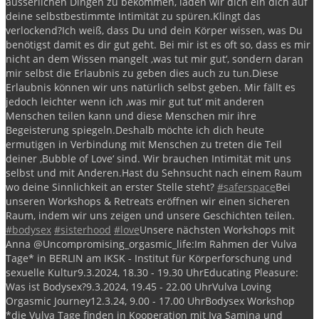
äusserlichen Dingen zu bekommen, laden wir dich ein dich auf
deine selbstbestimmte Intimität zu spüren.
Klingt das
verlockend?
Ich weiß, dass Du und dein Körper wissen, was Du
benötigst damit es dir gut geht. Bei mir ist es oft so, dass es mir
nicht an dem Wissen mangelt ‚was tut mir gut‘, sondern daran
mir selbst die Erlaubnis zu geben dies auch zu tun.
Diese
Erlaubnis können wir uns natürlich selbst geben. Mir fällt es
jedoch leichter wenn ich ‚was mir gut tut‘ mit anderen
Menschen teilen kann und diese Menschen mir ihre
Begeisterung spiegeln.
Deshalb möchte ich dich heute
ermutigen in Verbindung mit Menschen zu treten die Teil
deiner ‚Bubble of Love‘ sind. Wir brauchen Intimität mit uns
selbst und mit Anderen.
Hast du Sehnsucht nach einem Raum
wo deine Sinnlichkeit an erster Stelle steht?
#saferspace
Bei
unseren Workshops & Retreats eröffnen wir einen sicheren
Raum, indem wir uns zeigen und unsere Geschichten teilen.
#bodysex
#sisterhood
#love
Unsere nächsten Workshops mit
Anna @Uncompromising_orgasmic_life:
Im Rahmen der Vulva
Tage* in BERLIN am IKSK - Institut für Körperforschung und
sexuelle Kultur
9.3.2024, 18.30 - 19.30 Uhr
Educating Pleasure:
Was ist Bodysex?
9.3.2024, 19.45 - 22.00 Uhr
Vulva Loving
Orgasmic Journey
12.3.24, 9.00 - 17.00 Uhr
Bodysex Workshop
*die Vulva Tage finden in Kooperation mit Iva Samina und