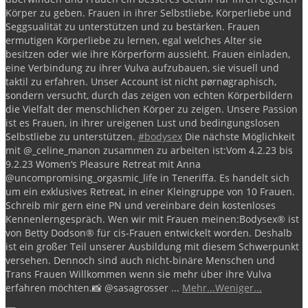
Körper zu geben.
Frauen in ihrer Selbstliebe, Körperliebe und
Seggsualität zu unterstützen und zu bestärken.
Frauen
ermutigen Körperliebe zu lernen, egal welches Alter sie
besitzen oder wie ihre Körperform aussieht.
Frauen einladen,
eine Verbindung zu ihrer Vulva aufzubauen, sie visuell und
taktil zu erfahren.
Unser Account ist nicht pørnøgraphisch,
sondern versucht, durch das zeigen von echten Körperbildern
die Vielfalt der menschlichen Körper zu zeigen.
Unsere Passion
ist es Frauen, in ihrer ureigenen Lust und bedingungslosen
Selbstliebe zu unterstützen.
#bodysex
Die nächste Möglichkeit
mit @_celine_manon zusammen zu arbeiten ist:
Vom 4.2.23 bis
9.2.23 Women‘s Pleasure Retreat mit Anna
@uncompromising_orgasmic_life in Teneriffa.
Es handelt sich
um ein exklusives Retreat, in einer Kleingruppe von 10 Frauen.
Schreib mir gern eine PN und vereinbare dein kostenloses
Kennenlerngespräch.
Wen wir mit Frauen meinen:
Bodysex®️ ist
von Betty Dodson®️ für cis-Frauen entwickelt worden.
Deshalb
ist ein großer Teil unserer Ausbildung mit diesem Schwerpunkt
versehen. Dennoch sind auch nicht-binäre Menschen und
Trans Frauen Willkommen wenn sie mehr über ihre Vulva
erfahren möchten.
📸 @sasagrosser
...
Mehr...
Weniger...