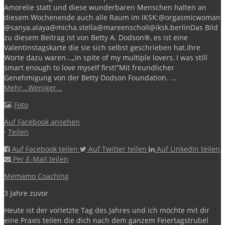
Amorelie statt und diese wunderbaren Menschen halten an
diesem Wochenende auch alle Raum im IKSK:
@orgasmicwoman
@sanya.alaya
@micha.stella
@mareenscholl
@iksk.berlin
Das Bild
zu diesem Beitrag ist von Betty A. Dodson®️, es ist eine
Valentinstagskarte die sie sich selbst geschrieben hat.
Ihre
Worte dazu waren...
„In spite of my multiple lovers, I was still
smart enough to love myself first!“
Mit freundlicher
Genehmigung von der Betty Dodson Foundation.
...
Mehr...
Weniger...
Foto
Auf Facebook ansehen
·
Teilen
Auf Facebook teilen
Auf Twitter teilen
Auf LinkedIn teilen
Per E-Mail teilen
Memamo Coaching
3 Jahre zuvor
Heute ist der vorletzte Tag des Jahres und ich möchte mit dir
eine Praxis teilen die dich nach dem ganzem Feiertagstrubel