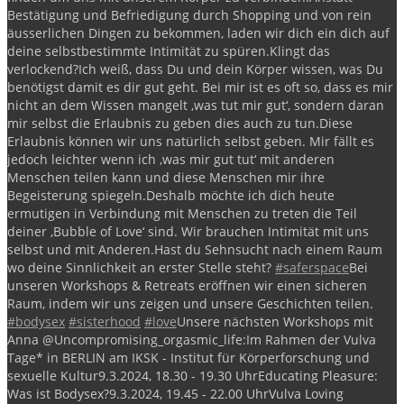
Bestätigung und Befriedigung durch Shopping und von rein
äusserlichen Dingen zu bekommen, laden wir dich ein dich auf
deine selbstbestimmte Intimität zu spüren.
Klingt das
verlockend?
Ich weiß, dass Du und dein Körper wissen, was Du
benötigst damit es dir gut geht. Bei mir ist es oft so, dass es mir
nicht an dem Wissen mangelt ‚was tut mir gut‘, sondern daran
mir selbst die Erlaubnis zu geben dies auch zu tun.
Diese
Erlaubnis können wir uns natürlich selbst geben. Mir fällt es
jedoch leichter wenn ich ‚was mir gut tut‘ mit anderen
Menschen teilen kann und diese Menschen mir ihre
Begeisterung spiegeln.
Deshalb möchte ich dich heute
ermutigen in Verbindung mit Menschen zu treten die Teil
deiner ‚Bubble of Love‘ sind. Wir brauchen Intimität mit uns
selbst und mit Anderen.
Hast du Sehnsucht nach einem Raum
wo deine Sinnlichkeit an erster Stelle steht?
#saferspace
Bei
unseren Workshops & Retreats eröffnen wir einen sicheren
Raum, indem wir uns zeigen und unsere Geschichten teilen.
#bodysex
#sisterhood
#love
Unsere nächsten Workshops mit
Anna @Uncompromising_orgasmic_life:
Im Rahmen der Vulva
Tage* in BERLIN am IKSK - Institut für Körperforschung und
sexuelle Kultur
9.3.2024, 18.30 - 19.30 Uhr
Educating Pleasure:
Was ist Bodysex?
9.3.2024, 19.45 - 22.00 Uhr
Vulva Loving