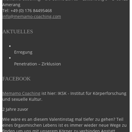
Amerang
Tel:
+49 (0) 176 84495468
info@memamo-coaching.com
AKTUELLES
Erregung
Penetration – Zirklusion
FACEBOOK
Memamo Coaching
ist hier: IKSK - Institut für Körperforschung
und sexuelle Kultur.
2 Jahre zuvor
Wie wäre es an diesem Valentinstag mal tiefer zu gehen?
Teil
eines 0rgasmischen Lebens ist es immer wieder neue Wege zu
finden um uns mit unserem Körper zu verbinden.
Anstatt