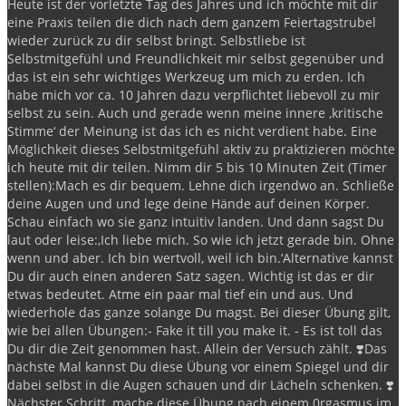
Heute ist der vorletzte Tag des Jahres und ich möchte mit dir
eine Praxis teilen die dich nach dem ganzem Feiertagstrubel
wieder zurück zu dir selbst bringt.
Selbstliebe ist
Selbstmitgefühl und Freundlichkeit mir selbst gegenüber und
das ist ein sehr wichtiges Werkzeug um mich zu erden.
Ich
habe mich vor ca. 10 Jahren dazu verpflichtet liebevoll zu mir
selbst zu sein.
Auch und gerade wenn meine innere ‚kritische
Stimme‘ der Meinung ist das ich es nicht verdient habe.
Eine
Möglichkeit dieses Selbstmitgefühl aktiv zu praktizieren möchte
ich heute mit dir teilen.
Nimm dir 5 bis 10 Minuten Zeit (Timer
stellen):
Mach es dir bequem.
Lehne dich irgendwo an.
Schließe
deine Augen und und lege deine Hände auf deinen Körper.
Schau einfach wo sie ganz intuitiv landen.
Und dann sagst Du
laut oder leise:
‚Ich liebe mich. So wie ich jetzt gerade bin. Ohne
wenn und aber. Ich bin wertvoll, weil ich bin.‘
Alternative kannst
Du dir auch einen anderen Satz sagen. Wichtig ist das er dir
etwas bedeutet.
Atme ein paar mal tief ein und aus.
Und
wiederhole das ganze solange Du magst.
Bei dieser Übung gilt,
wie bei allen Übungen:
- Fake it till you make it.
- Es ist toll das
Du dir die Zeit genommen hast. Allein der Versuch zählt.
❣️Das
nächste Mal kannst Du diese Übung vor einem Spiegel und dir
dabei selbst in die Augen schauen und dir Lächeln schenken.
❣️
Nächster Schritt, mache diese Übung nach einem 0rgasmus im