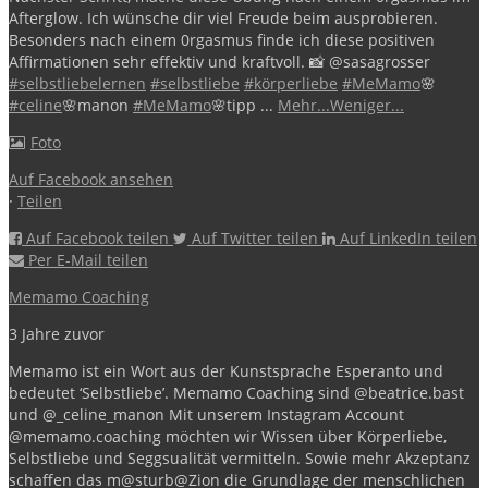
Afterglow.
Ich wünsche dir viel Freude beim ausprobieren.
Besonders nach einem 0rgasmus finde ich diese positiven
Affirmationen sehr effektiv und kraftvoll.
📸 @sasagrosser
#selbstliebelernen
#selbstliebe
#körperliebe
#MeMamo
🌸
#celine
🌸manon
#MeMamo
🌸tipp
...
Mehr...
Weniger...
Foto
Auf Facebook ansehen
·
Teilen
Auf Facebook teilen
Auf Twitter teilen
Auf LinkedIn teilen
Per E-Mail teilen
Memamo Coaching
3 Jahre zuvor
Memamo ist ein Wort aus der Kunstsprache Esperanto und
bedeutet ‘Selbstliebe’.
Memamo Coaching sind @beatrice.bast
und @_celine_manon
Mit unserem Instagram Account
@memamo.coaching möchten wir Wissen über Körperliebe,
Selbstliebe und Seggsualität vermitteln. Sowie mehr Akzeptanz
schaffen das m@sturb@Zion die Grundlage der menschlichen