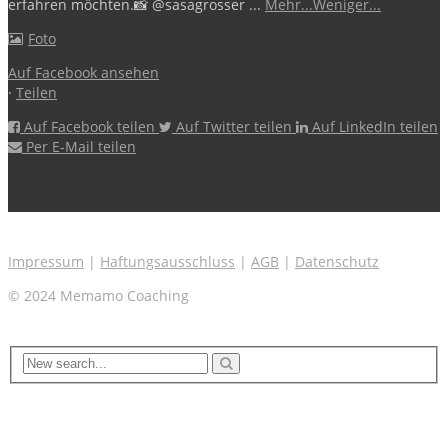
erfahren möchten.
📸 @sasagrosser
...
Mehr...
Weniger...
Foto
Auf Facebook ansehen
·
Teilen
Auf Facebook teilen
Auf Twitter teilen
Auf LinkedIn teilen
Per E-Mail teilen
Impressum
|
Haftungsausschluss
|
AGB
|
Datenschutz
© 2024 Memamo Coaching