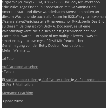
Orgasmic Journey
12.3.24, 9.00 - 17.00 Uhr
Bodysex Workshop
*die Vulva Tage finden in Kooperation mit Iva Samina und
Amorelie statt und diese wunderbaren Menschen halten an
diesem Wochenende auch alle Raum im IKSK:
@orgasmicwoman
@sanya.alaya
@micha.stella
@mareenscholl
@iksk.berlin
Das Bild
zu diesem Beitrag ist von Betty A. Dodson®️, es ist eine
Valentinstagskarte die sie sich selbst geschrieben hat.
Ihre
Worte dazu waren...
„In spite of my multiple lovers, I was still
smart enough to love myself first!“
Mit freundlicher
Genehmigung von der Betty Dodson Foundation.
...
Mehr...
Weniger...
Foto
Auf Facebook ansehen
·
Teilen
Auf Facebook teilen
Auf Twitter teilen
Auf LinkedIn teilen
Per E-Mail teilen
Memamo Coaching
3 Jahre zuvor