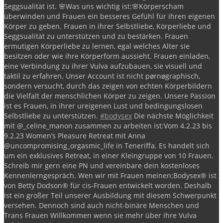
Seggsualität ist.
🌸Was uns wichtig ist:🌸
Körperscham
überwinden und Frauen ein besseres Gefühl für ihren eigenen
Körper zu geben.
Frauen in ihrer Selbstliebe, Körperliebe und
Seggsualität zu unterstützen und zu bestärken.
Frauen
ermutigen Körperliebe zu lernen, egal welches Alter sie
besitzen oder wie ihre Körperform aussieht.
Frauen einladen,
eine Verbindung zu ihrer Vulva aufzubauen, sie visuell und
taktil zu erfahren.
Unser Account ist nicht pørnøgraphisch,
sondern versucht, durch das zeigen von echten Körperbildern
die Vielfalt der menschlichen Körper zu zeigen.
Unsere Passion
ist es Frauen, in ihrer ureigenen Lust und bedingungslosen
Selbstliebe zu unterstützen.
#bodysex
Die nächste Möglichkeit
mit @_celine_manon zusammen zu arbeiten ist:
Vom 4.2.23 bis
9.2.23 Women‘s Pleasure Retreat mit Anna
@uncompromising_orgasmic_life in Teneriffa.
Es handelt sich
um ein exklusives Retreat, in einer Kleingruppe von 10 Frauen.
Schreib mir gern eine PN und vereinbare dein kostenloses
Kennenlerngespräch.
Wen wir mit Frauen meinen:
Bodysex®️ ist
von Betty Dodson®️ für cis-Frauen entwickelt worden.
Deshalb
ist ein großer Teil unserer Ausbildung mit diesem Schwerpunkt
versehen. Dennoch sind auch nicht-binäre Menschen und
Trans Frauen Willkommen wenn sie mehr über ihre Vulva